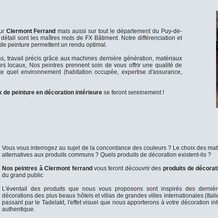
sur
Clermont Ferrand
mais aussi sur tout le département du Puy-de-
détail sont les maîtres mots de FX Bâtiment. Notre différenciation et
e peinture permettent un rendu optimal.
ess, travail précis grâce aux machines dernière génération, matériaux
s locaux, Nos peintres prennent soin de vous offrir une qualité de
te quel environnement (habitation occupée, expertise d'assurance,
 de peinture en décoration intérieure
se feront sereinement !
Vous vous interrogez au sujet de la concordance des couleurs ? Le choix des matiè
alternatives aux produits communs ? Quels produits de décoration existent-ils ?
Nos peintres à Clermont ferrand
vous feront découvrir des
produits de décorat
du grand public
L'éventail des produits que nous vous proposons sont inspirés des dernièr
décorations des plus beaux hôtels et villas de grandes villes internationales (Itali
passant par le Tadelakt, l'effet visuel que nous apporterons à votre décoration int
authentique.